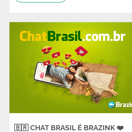
🇧🇷 CHAT BRASIL É BRAZINK ❤️